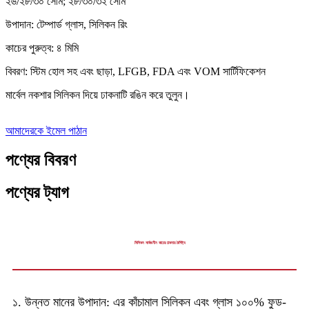
২৬/২৮/৩০ সেমি; ২৮/৩০/৩২ সেমি
উপাদান: টেম্পার্ড গ্লাস, সিলিকন রিং
কাচের পুরুত্ব: ৪ মিমি
বিবরণ: স্টিম হোল সহ এবং ছাড়া, LFGB, FDA এবং VOM সার্টিফিকেশন
মার্বেল নকশার সিলিকন দিয়ে ঢাকনাটি রঙিন করে তুলুন।
আমাদেরকে ইমেল পাঠান
পণ্যের বিবরণ
পণ্যের ট্যাগ
সিলিকন সার্বজনীন কাচের ঢাকনার বৈশিষ্ট্য
১. উন্নত মানের উপাদান: এর কাঁচামাল সিলিকন এবং গ্লাস ১০০% ফুড-