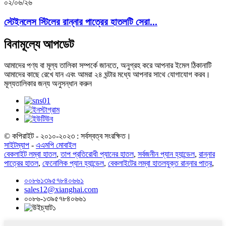
০২/০৬/২৬
স্টেইনলেস স্টিলের রান্নার পাত্রের হাতলটি সেরা...
বিনামূল্যে আপডেট
আমাদের পণ্য বা মূল্য তালিকা সম্পর্কে জানতে, অনুগ্রহ করে আপনার ইমেল ঠিকানাটি
আমাদের কাছে রেখে যান এবং আমরা ২৪ ঘন্টার মধ্যে আপনার সাথে যোগাযোগ করব।
মূল্যতালিকার জন্য অনুসন্ধান করুন
© কপিরাইট - ২০১০-২০২৩ : সর্বস্বত্ব সংরক্ষিত।
সাইটম্যাপ
-
এএমপি মোবাইল
বেকলাইট লম্বা হাতল
,
তাপ প্রতিরোধী প্যানের হাতল
,
সর্বজনীন প্যান হ্যান্ডেল
,
রান্নার
পাত্রের হাতল
,
ফেনোলিক প্যান হ্যান্ডেল
,
বেকলাইটের লম্বা হাতলযুক্ত রান্নার পাত্র
,
০০৮৬১৩৯৫৭৮৪০৬৬১
sales12@xianghai.com
০০৮৬-১৩৯৫৭৮৪০৬৬১