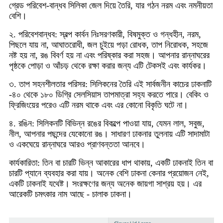
গ্রেড পরিবেশ-বান্ধব সিলিকা জেল দিয়ে তৈরি, যার গঠন নরম এবং নমনীয়তা
বেশি।
২. পরিবেশবান্ধব: স্বল্প কার্বন নিঃসরণকারী, বিষমুক্ত ও গন্ধহীন, নরম,
পিছলে যায় না, আঘাতরোধী, জল চুইয়ে পড়া রোধক, তাপ নিরোধক, সহজে
নষ্ট হয় না, রঙ বিবর্ণ হয় না এবং পরিষ্কার করা সহজ। আপনার রান্নাঘরের
পৃষ্ঠকে পোড়া ও আঁচড় থেকে রক্ষা করার জন্য এটি টেকসই এবং কার্যকর।
৩. তাপ সহনশীলতার পরিসর: সিলিকনের তৈরি এই সার্বজনীন কাচের ঢাকনাটি
-৪০ থেকে ১৮০ ডিগ্রি সেলসিয়াস তাপমাত্রা সহ্য করতে পারে। বেকিং ও
ফ্রিজিংয়ের পরেও এটি নরম থাকে এবং এর কোনো বিকৃতি ঘটে না।
৪. রঙিন: সিলিকনটি বিভিন্ন রঙের বিকল্পে পাওয়া যায়, যেমন লাল, সবুজ,
নীল, আপনার পছন্দের যেকোনো রঙ। সাধারণ ঢাকনার তুলনায় এটি সাদামাটা
ও একঘেয়ে রান্নাঘরে আরও প্রাণবন্ততা আনবে।
কার্যকারিতা: তিন বা চারটি ভিন্ন আকারের ধাপ থাকায়, একটি ঢাকনাই তিন বা
চারটি প্যানে ব্যবহার করা যায়। অনেক বেশি ঢাকনা কেনার প্রয়োজন নেই,
একটি ঢাকনাই যথেষ্ট। সংরক্ষণের জন্য অনেক জায়গা সাশ্রয় হয়। এর
আরেকটি চমৎকার নাম আছে - চালাক ঢাকনা।