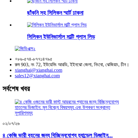
ছাঁকনি সহ সিলিকন স্মার্ট ঢাকনা
সিলিকন ইউনিভার্সাল মাল্টি গ্লাস লিড
+৮৬-৫৭৪-৮৭৭১৪৭৯৫
রুম 903, নং 72, ইউয়েমিং আরডি, ইইনঝো জেলা, নিংবো, ঝেজিয়াং, চীন।
xianghai@xianghai.com
sales12@xianghai.com
সর্বশেষ খবর
০২/০৭/২৬
৪ কেজি ভারী বহনের জন্য বিচ্ছিন্নযোগ্য হ্যান্ডেল ডিজাইন...