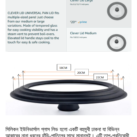
সিলিকন ইউনিভার্সাল গ্লাস লিড হলো একটি বহুমুখী ঢাকনা যা বিভিন্ন
আকারের নানা ধরনের হাঁড়ি-পাতিলের সাথে মানানসই। এটি তাপ-প্রতিরোধী