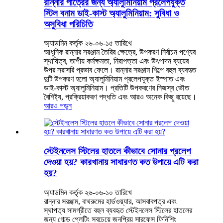
রান্নার পাত্রের জন্য অ্যালুমিনিয়াম প্রলেপযুক্ত
স্টিল বনাম ডাই-কাস্ট অ্যালুমিনিয়াম: সুবিধা ও
অসুবিধা পরিচিতি
অ্যাডমিন কর্তৃক ২৬-০৬-১৫ তারিখে
আধুনিক রান্নার সরঞ্জাম তৈরির ক্ষেত্রে, উপকরণ নির্বাচন পণ্যের
স্থায়িত্ব, তাপীয় কর্মক্ষমতা, নিরাপত্তা এবং উৎপাদন ব্যয়ের
উপর সরাসরি প্রভাব ফেলে। রান্নার সরঞ্জাম শিল্পে বহুল ব্যবহৃত
দুটি উপকরণ হলো অ্যালুমিনিয়াম প্রলেপযুক্ত ইস্পাত এবং
ডাই-কাস্ট অ্যালুমিনিয়াম। প্রতিটি উপকরণের নিজস্ব ভৌত
বৈশিষ্ট্য, প্রক্রিয়াকরণ পদ্ধতি এবং আরও অনেক কিছু রয়েছে।
আরও পড়ুন
স্টেইনলেস স্টিলের হাতলে কীভাবে সোনার প্রলেপ
দেওয়া হয়? কারখানায় সাধারণত কত উপায়ে এটি করা
হয়?
অ্যাডমিন কর্তৃক ২৬-০৬-১০ তারিখে
রান্নার সরঞ্জাম, বাথরুমের হার্ডওয়্যার, আসবাবপত্র এবং
স্থাপত্য সামগ্রীতে বহুল ব্যবহৃত স্টেইনলেস স্টিলের হাতলের
জন্য গোল্ড প্লেটিং সবচেয়ে জনপ্রিয় সারফেস ফিনিশিং