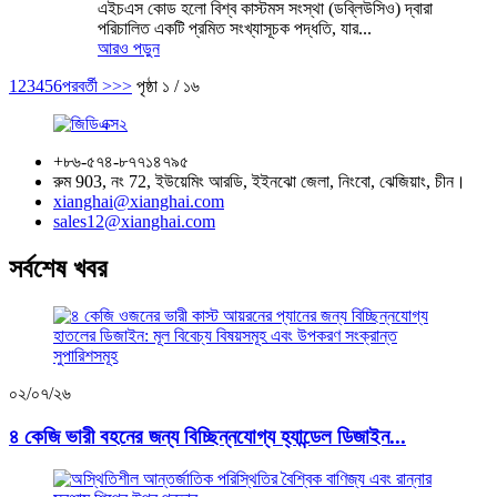
এইচএস কোড হলো বিশ্ব কাস্টমস সংস্থা (ডব্লিউসিও) দ্বারা
পরিচালিত একটি প্রমিত সংখ্যাসূচক পদ্ধতি, যার...
আরও পড়ুন
1
2
3
4
5
6
পরবর্তী >
>>
পৃষ্ঠা ১ / ১৬
+৮৬-৫৭৪-৮৭৭১৪৭৯৫
রুম 903, নং 72, ইউয়েমিং আরডি, ইইনঝো জেলা, নিংবো, ঝেজিয়াং, চীন।
xianghai@xianghai.com
sales12@xianghai.com
সর্বশেষ খবর
০২/০৭/২৬
৪ কেজি ভারী বহনের জন্য বিচ্ছিন্নযোগ্য হ্যান্ডেল ডিজাইন...