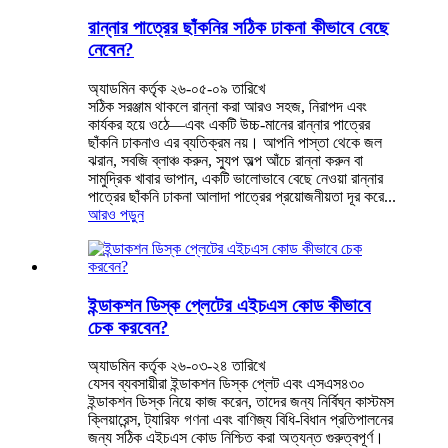
রান্নার পাত্রের ছাঁকনির সঠিক ঢাকনা কীভাবে বেছে
নেবেন?
অ্যাডমিন কর্তৃক ২৬-০৫-০৯ তারিখে
সঠিক সরঞ্জাম থাকলে রান্না করা আরও সহজ, নিরাপদ এবং
কার্যকর হয়ে ওঠে—এবং একটি উচ্চ-মানের রান্নার পাত্রের
ছাঁকনি ঢাকনাও এর ব্যতিক্রম নয়। আপনি পাস্তা থেকে জল
ঝরান, সবজি ব্লাঞ্চ করুন, স্যুপ অল্প আঁচে রান্না করুন বা
সামুদ্রিক খাবার ভাপান, একটি ভালোভাবে বেছে নেওয়া রান্নার
পাত্রের ছাঁকনি ঢাকনা আলাদা পাত্রের প্রয়োজনীয়তা দূর করে...
আরও পড়ুন
ইন্ডাকশন ডিস্ক প্লেটের এইচএস কোড কীভাবে
চেক করবেন?
অ্যাডমিন কর্তৃক ২৬-০৩-২৪ তারিখে
যেসব ব্যবসায়ীরা ইন্ডাকশন ডিস্ক প্লেট এবং এসএস৪৩০
ইন্ডাকশন ডিস্ক নিয়ে কাজ করেন, তাদের জন্য নির্বিঘ্ন কাস্টমস
ক্লিয়ারেন্স, ট্যারিফ গণনা এবং বাণিজ্য বিধি-বিধান প্রতিপালনের
জন্য সঠিক এইচএস কোড নিশ্চিত করা অত্যন্ত গুরুত্বপূর্ণ।