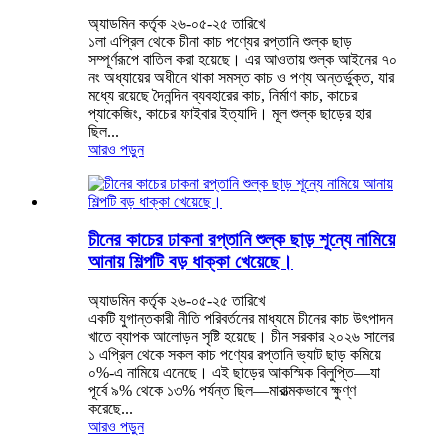
অ্যাডমিন কর্তৃক ২৬-০৫-২৫ তারিখে
১লা এপ্রিল থেকে চীনা কাচ পণ্যের রপ্তানি শুল্ক ছাড়
সম্পূর্ণরূপে বাতিল করা হয়েছে। এর আওতায় শুল্ক আইনের ৭০
নং অধ্যায়ের অধীনে থাকা সমস্ত কাচ ও পণ্য অন্তর্ভুক্ত, যার
মধ্যে রয়েছে দৈনন্দিন ব্যবহারের কাচ, নির্মাণ কাচ, কাচের
প্যাকেজিং, কাচের ফাইবার ইত্যাদি। মূল শুল্ক ছাড়ের হার
ছিল...
আরও পড়ুন
চীনের কাচের ঢাকনা রপ্তানি শুল্ক ছাড় শূন্যে নামিয়ে
আনায় শিল্পটি বড় ধাক্কা খেয়েছে।
অ্যাডমিন কর্তৃক ২৬-০৫-২৫ তারিখে
একটি যুগান্তকারী নীতি পরিবর্তনের মাধ্যমে চীনের কাচ উৎপাদন
খাতে ব্যাপক আলোড়ন সৃষ্টি হয়েছে। চীন সরকার ২০২৬ সালের
১ এপ্রিল থেকে সকল কাচ পণ্যের রপ্তানি ভ্যাট ছাড় কমিয়ে
০%-এ নামিয়ে এনেছে। এই ছাড়ের আকস্মিক বিলুপ্তি—যা
পূর্বে ৯% থেকে ১৩% পর্যন্ত ছিল—মারাত্মকভাবে ক্ষুণ্ণ
করেছে...
আরও পড়ুন