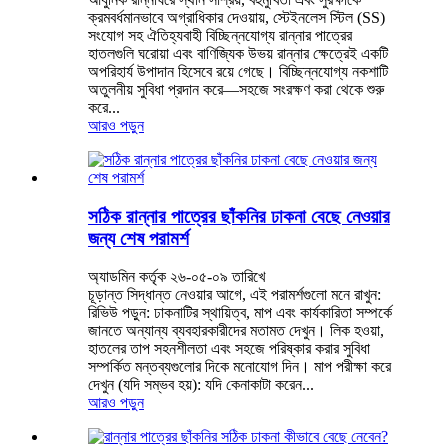
ক্রমবর্ধমানভাবে অগ্রাধিকার দেওয়ায়, স্টেইনলেস স্টিল (SS)
সংযোগ সহ ঐতিহ্যবাহী বিচ্ছিন্নযোগ্য রান্নার পাত্রের
হাতলগুলি ঘরোয়া এবং বাণিজ্যিক উভয় রান্নার ক্ষেত্রেই একটি
অপরিহার্য উপাদান হিসেবে রয়ে গেছে। বিচ্ছিন্নযোগ্য নকশাটি
অতুলনীয় সুবিধা প্রদান করে—সহজে সংরক্ষণ করা থেকে শুরু
করে...
আরও পড়ুন
সঠিক রান্নার পাত্রের ছাঁকনির ঢাকনা বেছে নেওয়ার
জন্য শেষ পরামর্শ
অ্যাডমিন কর্তৃক ২৬-০৫-০৯ তারিখে
চূড়ান্ত সিদ্ধান্ত নেওয়ার আগে, এই পরামর্শগুলো মনে রাখুন:
রিভিউ পড়ুন: ঢাকনাটির স্থায়িত্ব, মাপ এবং কার্যকারিতা সম্পর্কে
জানতে অন্যান্য ব্যবহারকারীদের মতামত দেখুন। লিক হওয়া,
হাতলের তাপ সহনশীলতা এবং সহজে পরিষ্কার করার সুবিধা
সম্পর্কিত মন্তব্যগুলোর দিকে মনোযোগ দিন। মাপ পরীক্ষা করে
দেখুন (যদি সম্ভব হয়): যদি কেনাকাটা করেন...
আরও পড়ুন