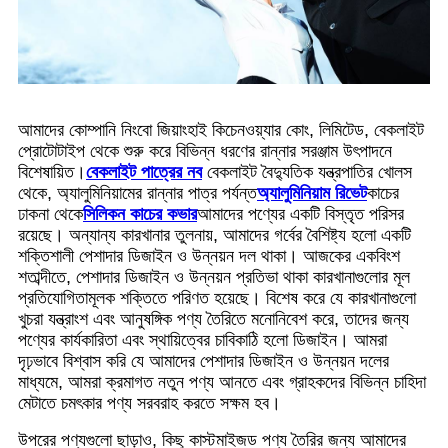
আমাদের কোম্পানি নিংবো জিয়াংহাই কিচেনওয়্যার কোং, লিমিটেড, বেকলাইট
প্রোটোটাইপ থেকে শুরু করে বিভিন্ন ধরণের রান্নার সরঞ্জাম উৎপাদনে
বিশেষায়িত।
বেকলাইট পাত্রের নব
বেকলাইট বৈদ্যুতিক যন্ত্রপাতির খোলস
থেকে, অ্যালুমিনিয়ামের রান্নার পাত্র পর্যন্ত
অ্যালুমিনিয়াম রিভেট
কাচের
ঢাকনা থেকে
সিলিকন কাচের কভার
আমাদের পণ্যের একটি বিস্তৃত পরিসর
রয়েছে। অন্যান্য কারখানার তুলনায়, আমাদের গর্বের বৈশিষ্ট্য হলো একটি
শক্তিশালী পেশাদার ডিজাইন ও উন্নয়ন দল থাকা। আজকের একবিংশ
শতাব্দীতে, পেশাদার ডিজাইন ও উন্নয়ন প্রতিভা থাকা কারখানাগুলোর মূল
প্রতিযোগিতামূলক শক্তিতে পরিণত হয়েছে। বিশেষ করে যে কারখানাগুলো
খুচরা যন্ত্রাংশ এবং আনুষঙ্গিক পণ্য তৈরিতে মনোনিবেশ করে, তাদের জন্য
পণ্যের কার্যকারিতা এবং স্থায়িত্বের চাবিকাঠি হলো ডিজাইন। আমরা
দৃঢ়ভাবে বিশ্বাস করি যে আমাদের পেশাদার ডিজাইন ও উন্নয়ন দলের
মাধ্যমে, আমরা ক্রমাগত নতুন পণ্য আনতে এবং গ্রাহকদের বিভিন্ন চাহিদা
মেটাতে চমৎকার পণ্য সরবরাহ করতে সক্ষম হব।
উপরের পণ্যগুলো ছাড়াও, কিছু কাস্টমাইজড পণ্য তৈরির জন্য আমাদের