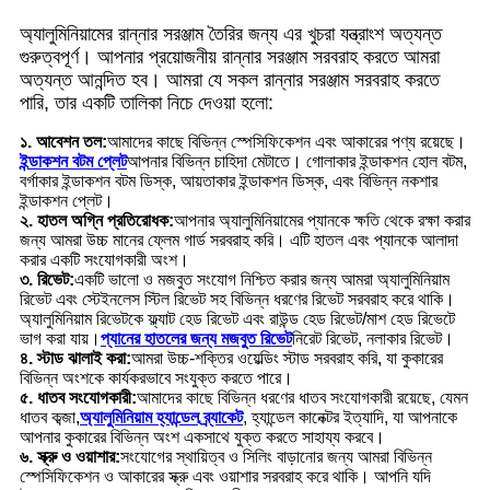
অ্যালুমিনিয়ামের রান্নার সরঞ্জাম তৈরির জন্য এর খুচরা যন্ত্রাংশ অত্যন্ত
গুরুত্বপূর্ণ। আপনার প্রয়োজনীয় রান্নার সরঞ্জাম সরবরাহ করতে আমরা
অত্যন্ত আনন্দিত হব। আমরা যে সকল রান্নার সরঞ্জাম সরবরাহ করতে
পারি, তার একটি তালিকা নিচে দেওয়া হলো:
১. আবেশন তল:
আমাদের কাছে বিভিন্ন স্পেসিফিকেশন এবং আকারের পণ্য রয়েছে।
ইন্ডাকশন বটম প্লেট
আপনার বিভিন্ন চাহিদা মেটাতে। গোলাকার ইন্ডাকশন হোল বটম,
বর্গাকার ইন্ডাকশন বটম ডিস্ক, আয়তাকার ইন্ডাকশন ডিস্ক, এবং বিভিন্ন নকশার
ইন্ডাকশন প্লেট।
২. হাতল অগ্নি প্রতিরোধক:
আপনার অ্যালুমিনিয়ামের প্যানকে ক্ষতি থেকে রক্ষা করার
জন্য আমরা উচ্চ মানের ফ্লেম গার্ড সরবরাহ করি। এটি হাতল এবং প্যানকে আলাদা
করার একটি সংযোগকারী অংশ।
৩. রিভেট:
একটি ভালো ও মজবুত সংযোগ নিশ্চিত করার জন্য আমরা অ্যালুমিনিয়াম
রিভেট এবং স্টেইনলেস স্টিল রিভেট সহ বিভিন্ন ধরণের রিভেট সরবরাহ করে থাকি।
অ্যালুমিনিয়াম রিভেটকে ফ্ল্যাট হেড রিভেট এবং রাউন্ড হেড রিভেট/মাশ হেড রিভেটে
ভাগ করা যায়।
প্যানের হাতলের জন্য মজবুত রিভেট
নিরেট রিভেট, নলাকার রিভেট।
৪. স্টাড ঝালাই করা:
আমরা উচ্চ-শক্তির ওয়েল্ডিং স্টাড সরবরাহ করি, যা কুকারের
বিভিন্ন অংশকে কার্যকরভাবে সংযুক্ত করতে পারে।
৫. ধাতব সংযোগকারী:
আমাদের কাছে বিভিন্ন ধরণের ধাতব সংযোগকারী রয়েছে, যেমন
ধাতব কব্জা,
অ্যালুমিনিয়াম হ্যান্ডেল ব্র্যাকেট
, হ্যান্ডেল কানেক্টর ইত্যাদি, যা আপনাকে
আপনার কুকারের বিভিন্ন অংশ একসাথে যুক্ত করতে সাহায্য করবে।
৬. স্ক্রু ও ওয়াশার:
সংযোগের স্থায়িত্ব ও সিলিং বাড়ানোর জন্য আমরা বিভিন্ন
স্পেসিফিকেশন ও আকারের স্ক্রু এবং ওয়াশার সরবরাহ করে থাকি। আপনি যদি