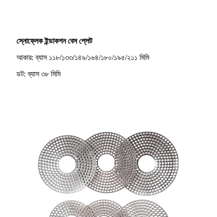
স্নোফ্লেক ইন্ডাকশন বেস প্লেট
আকার: ব্যাস ১১৮/১৩৩/১৪৯/১৬৪/১৮০/১৯৫/২১১ মিমি
ডট: ব্যাস ৩৮ মিমি