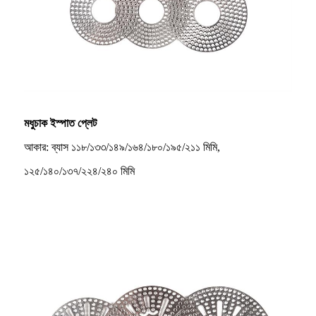
মধুচাক ইস্পাত প্লেট
আকার: ব্যাস ১১৮/১৩৩/১৪৯/১৬৪/১৮০/১৯৫/২১১ মিমি,
১২৫/১৪০/১৩৭/২২৪/২৪০ মিমি