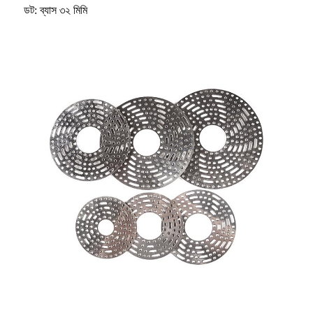
ডট: ব্যাস ৩২ মিমি