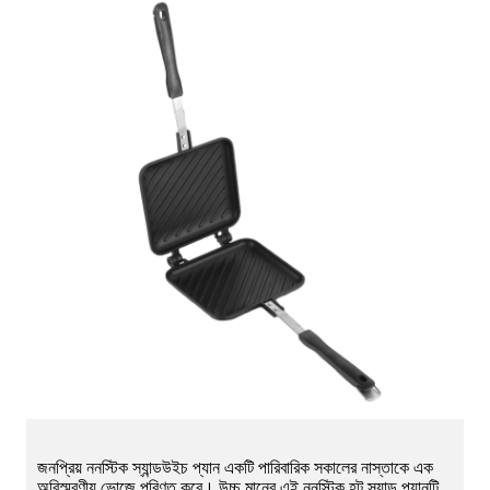
জনপ্রিয় ননস্টিক স্যান্ডউইচ প্যান একটি পারিবারিক সকালের নাস্তাকে এক
অবিস্মরণীয় ভোজে পরিণত করে। উচ্চ মানের এই ননস্টিক হট স্যান্ড প্যানটি