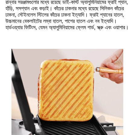
রান্নার সরঞ্জামগুলোর মধ্যে রয়েছে ডাই-কাস্ট অ্যালুমিনিয়ামের ফ্রাই প্যান,
হাঁড়ি, সসপ্যান এবং কড়াই। কাঁচের ঢাকনার মধ্যে রয়েছে সিলিকন কাঁচের
ঢাকনা, স্টেইনলেস স্টিলের কাঁচের ঢাকনা ইত্যাদি। ফ্রাই প্যানের হাতল,
উচ্চমানের বেকলাইটের লম্বা হাতল, পাশের হাতল এবং নব ইত্যাদি।
হার্ডওয়্যার ফিটিংস, যেমন অ্যালুমিনিয়ামের ফ্লেম গার্ড, স্ক্রু এবং ওয়াশার।