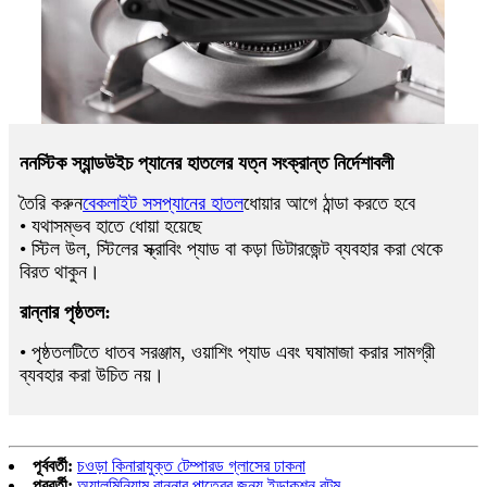
ননস্টিক স্যান্ডউইচ প্যানের হাতলের যত্ন সংক্রান্ত নির্দেশাবলী
তৈরি করুন
বেকলাইট সসপ্যানের হাতল
ধোয়ার আগে ঠান্ডা করতে হবে
• যথাসম্ভব হাতে ধোয়া হয়েছে
• স্টিল উল, স্টিলের স্ক্রাবিং প্যাড বা কড়া ডিটারজেন্ট ব্যবহার করা থেকে
বিরত থাকুন।
রান্নার পৃষ্ঠতল:
• পৃষ্ঠতলটিতে ধাতব সরঞ্জাম, ওয়াশিং প্যাড এবং ঘষামাজা করার সামগ্রী
ব্যবহার করা উচিত নয়।
পূর্ববর্তী:
চওড়া কিনারাযুক্ত টেম্পারড গ্লাসের ঢাকনা
পরবর্তী:
অ্যালুমিনিয়াম রান্নার পাত্রের জন্য ইন্ডাকশন বটম