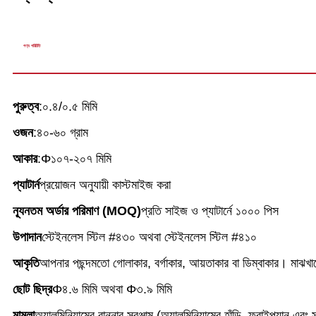
পণ্য পরিচিতি
পুরুত্ব
:০.৪/০.৫ মিমি
ওজন
:৪০-৬০ গ্রাম
আকার
:Φ১০৭-২০৭ মিমি
প্যাটার্ন
প্রয়োজন অনুযায়ী কাস্টমাইজ করা
ন্যূনতম অর্ডার পরিমাণ (MOQ)
প্রতি সাইজ ও প্যাটার্নে ১০০০ পিস
উপাদান
স্টেইনলেস স্টিল #৪৩০ অথবা স্টেইনলেস স্টিল #৪১০
আকৃতি
আপনার পছন্দমতো গোলাকার, বর্গাকার, আয়তাকার বা ডিম্বাকার। মাঝখ
ছোট ছিদ্র
Φ৪.৬ মিমি অথবা Φ৩.৯ মিমি
মামলা
অ্যালুমিনিয়ামের রান্নার সরঞ্জাম (অ্যালুমিনিয়ামের হাঁড়ি, ফ্রাইপ্যান এব