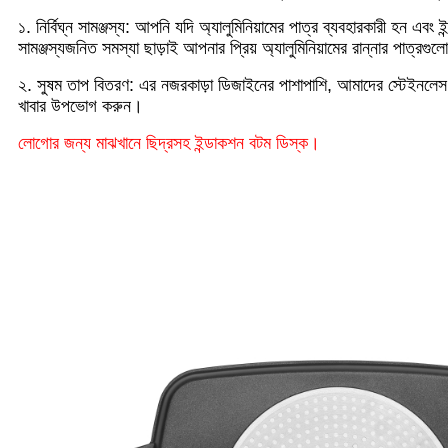
১. নির্বিঘ্ন সামঞ্জস্য: আপনি যদি অ্যালুমিনিয়ামের পাত্র ব্যবহারকারী হন
সামঞ্জস্যজনিত সমস্যা ছাড়াই আপনার প্রিয় অ্যালুমিনিয়ামের রান্নার পাত্রগু
২. সুষম তাপ বিতরণ: এর নজরকাড়া ডিজাইনের পাশাপাশি, আমাদের স্টেইনলেস স্ট
খাবার উপভোগ করুন।
লোগোর জন্য মাঝখানে ছিদ্রসহ ইন্ডাকশন বটম ডিস্ক।