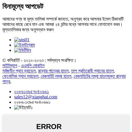
বিনামূল্যে আপডেট
আমাদের পণ্য বা মূল্য তালিকা সম্পর্কে জানতে, অনুগ্রহ করে আপনার ইমেল ঠিকানাটি
আমাদের কাছে রেখে যান এবং আমরা ২৪ ঘন্টার মধ্যে আপনার সাথে যোগাযোগ করব।
মূল্যতালিকার জন্য অনুসন্ধান করুন
© কপিরাইট - ২০১০-২০২৩ : সর্বস্বত্ব সংরক্ষিত।
সাইটম্যাপ
-
এএমপি মোবাইল
সর্বজনীন প্যান হ্যান্ডেল
,
রান্নার পাত্রের হাতল
,
তাপ প্রতিরোধী প্যানের হাতল
,
ফেনোলিক প্যান হ্যান্ডেল
,
বেকলাইট লম্বা হাতল
,
বেকলাইটের লম্বা হাতলযুক্ত রান্নার
পাত্র
,
০০৮৬১৩৯৫৭৮৪০৬৬১
sales12@xianghai.com
০০৮৬-১৩৯৫৭৮৪০৬৬১