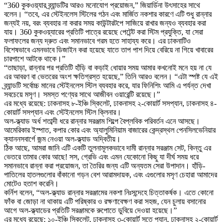
“360 কুকওয়্যার ব্র্যান্ডটির আরও মনোযোগ প্রয়োজন,” জিয়ার্ডিনা উৎসাহের সাথে
বলেন। “তবে, এর স্টেইনলেস স্টিলের গঠন এবং মার্জিত নকশার কারণে এটি শুধু রান্নার
জন্যই নয়, বরং ব্যবহার না করার সময় কাউন্টারটপে সাজিয়ে রাখার জন্যও ব্যবহার করা
যায়। 360 কুকওয়্যারের প্রতিটি পাত্রে রয়েছে পেটেন্ট করা স্টিম প্রযুক্তি, যা সেরা
ফলাফলের জন্য দ্রুত এবং সমানভাবে গরম হতে সাহায্য করে। এর ঢাকনাটিও
বিশেষভাবে এমনভাবে ডিজাইন করা হয়েছে যাতে তাপ পাশ দিয়ে বেরিয়ে না গিয়ে খাবারের
চারপাশে আটকে থাকে।”
“তাছাড়া, রান্নার পর প্রতিটি হাঁড়ি বা কড়াই ধোয়ার সময় আমার কখনোই মনে হয় না যে
এর আবরণ বা ভেতরের অংশ ক্ষতিগ্রস্ত হয়েছে,” তিনি আরও বলেন। “এটা স্পষ্ট যে এই
ব্র্যান্ডটি সর্বোচ্চ মানের স্টেইনলেস স্টিল ব্যবহার করে, যার ফিনিশিং আমি এ পর্যন্ত দেখা
সবচেয়ে মসৃণ। সমস্ত পণ্যের সাথে আজীবন ওয়ারেন্টি রয়েছে।”
এর মধ্যে রয়েছে: ঢাকনাসহ ৮-ইঞ্চি স্কিলেট, ঢাকনাসহ ২-কোয়ার্ট সসপ্যান, ঢাকনাসহ ৪-
কোয়ার্ট সসপ্যান এবং স্টেইনলেস স্টিল ক্লিনার।
অল-ক্ল্যাড অর্ধ শতাব্দী ধরে রান্নার সরঞ্জাম শিল্পে বৈপ্লবিক পরিবর্তন এনে আসছে।
আমেরিকার ইস্পাত, কপার কোর এবং অ্যালুমিনিয়াম বাজারের কেন্দ্রস্থল পেনসিলভেনিয়ার
ক্যাননসবার্গে জন্ম নেওয়া অল-ক্ল্যাড অদ্বিতীয়।
ঠিক আছে, আমরা জানি এটি একটি তুলনামূলকভাবে দামী রান্নার সরঞ্জাম সেট, কিন্তু এর
ভেতরে তামার কোর আছে! সস, গ্রেভি এবং এমন যেকোনো কিছু যা দীর্ঘ সময় ধরে
সমানভাবে রান্না করা প্রয়োজন, তা তৈরির জন্য এটি অন্যতম সেরা উপাদান। হাঁড়ি-
পাতিলের হাতলগুলোর বাঁকানো গড়ন বেশ আরামদায়ক, এবং এগুলোর মসৃণ চেহারা আমাদের
মোটেও হতাশ করেনি।
কর্নিশ বলেন, “অল-ক্ল্যাড রান্নার সরঞ্জামের নকশা নিঃসন্দেহে চিত্তাকর্ষক। এতে কোনো
ফাঁক বা জোড়া না থাকায় এটি পরিষ্কার ও রক্ষণাবেক্ষণ করা সহজ, যেন চুলায় বসানোর
আগে অল-ক্ল্যাডের প্রতিটি সরঞ্জামকে রুপোতে ডুবিয়ে দেওয়া হয়েছে।”
এর মধ্যে রয়েছে: ১০-ইঞ্চি স্কিলেট, ঢাকনাসহ ৩-কোয়ার্ট সতে প্যান, ঢাকনাসহ ২-কোয়ার্ট