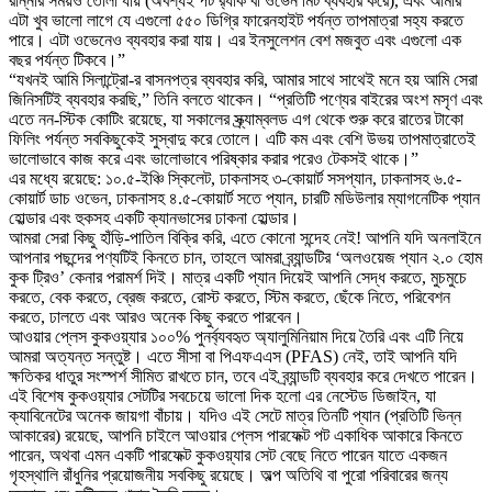
রান্নার সময়ও তোলা যায় (অবশ্যই পট র‍্যাক বা ওভেন মিট ব্যবহার করে), এবং আমার
এটা খুব ভালো লাগে যে এগুলো ৫৫০ ডিগ্রি ফারেনহাইট পর্যন্ত তাপমাত্রা সহ্য করতে
পারে। এটা ওভেনেও ব্যবহার করা যায়। এর ইনসুলেশন বেশ মজবুত এবং এগুলো এক
বছর পর্যন্ত টিকবে।”
“যখনই আমি সিলান্ট্রো-র বাসনপত্র ব্যবহার করি, আমার সাথে সাথেই মনে হয় আমি সেরা
জিনিসটিই ব্যবহার করছি,” তিনি বলতে থাকেন। “প্রতিটি পণ্যের বাইরের অংশ মসৃণ এবং
এতে নন-স্টিক কোটিং রয়েছে, যা সকালের স্ক্র্যাম্বলড এগ থেকে শুরু করে রাতের টাকো
ফিলিং পর্যন্ত সবকিছুকেই সুস্বাদু করে তোলে। এটি কম এবং বেশি উভয় তাপমাত্রাতেই
ভালোভাবে কাজ করে এবং ভালোভাবে পরিষ্কার করার পরেও টেকসই থাকে।”
এর মধ্যে রয়েছে: ১০.৫-ইঞ্চি স্কিলেট, ঢাকনাসহ ৩-কোয়ার্ট সসপ্যান, ঢাকনাসহ ৬.৫-
কোয়ার্ট ডাচ ওভেন, ঢাকনাসহ ৪.৫-কোয়ার্ট সতে প্যান, চারটি মডিউলার ম্যাগনেটিক প্যান
হোল্ডার এবং হুকসহ একটি ক্যানভাসের ঢাকনা হোল্ডার।
আমরা সেরা কিছু হাঁড়ি-পাতিল বিক্রি করি, এতে কোনো সন্দেহ নেই! আপনি যদি অনলাইনে
আপনার পছন্দের পণ্যটিই কিনতে চান, তাহলে আমরা ব্র্যান্ডটির ‘অলওয়েজ প্যান ২.০ হোম
কুক ট্রিও’ কেনার পরামর্শ দিই। মাত্র একটি প্যান দিয়েই আপনি সেদ্ধ করতে, মুচমুচে
করতে, বেক করতে, ব্রেজ করতে, রোস্ট করতে, স্টিম করতে, ছেঁকে নিতে, পরিবেশন
করতে, ঢালতে এবং আরও অনেক কিছু করতে পারবেন।
আওয়ার প্লেস কুকওয়্যার ১০০% পুনর্ব্যবহৃত অ্যালুমিনিয়াম দিয়ে তৈরি এবং এটি নিয়ে
আমরা অত্যন্ত সন্তুষ্ট। এতে সীসা বা পিএফএএস (PFAS) নেই, তাই আপনি যদি
ক্ষতিকর ধাতুর সংস্পর্শ সীমিত রাখতে চান, তবে এই ব্র্যান্ডটি ব্যবহার করে দেখতে পারেন।
এই বিশেষ কুকওয়্যার সেটটির সবচেয়ে ভালো দিক হলো এর নেস্টেড ডিজাইন, যা
ক্যাবিনেটের অনেক জায়গা বাঁচায়। যদিও এই সেটে মাত্র তিনটি প্যান (প্রতিটি ভিন্ন
আকারের) রয়েছে, আপনি চাইলে আওয়ার প্লেস পারফেক্ট পট একাধিক আকারে কিনতে
পারেন, অথবা এমন একটি পারফেক্ট কুকওয়্যার সেট বেছে নিতে পারেন যাতে একজন
গৃহস্থালি রাঁধুনির প্রয়োজনীয় সবকিছু রয়েছে। অল্প অতিথি বা পুরো পরিবারের জন্য