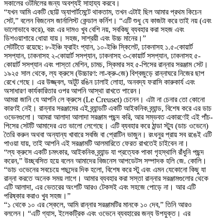
সকালের ওটমিলের জন্য অবশ্যই সাহায্য করবে।
“যখন আমি একটি ছোট্ট অ্যাপার্টমেন্টে থাকতাম, তখন এটাই ছিল আমার প্রথম কিচেন
সেট,” বলেন বিজনেস জার্নালিস্ট কেন্ডাল কর্নিশ। “এটি শুধু যে কাজটা করে তাই নয় (এবং
ভালোভাবে করে), বরং এর দামও খুব বেশি নয়, সবকিছু ব্যবহার করা সহজ এবং
ডিশওয়াশারে ধোয়া যায়। সহজ, সাশ্রয়ী এবং উচ্চ মানের।”
সেটটিতে রয়েছে: ৮-ইঞ্চি ফ্রাইং প্যান, ১০-ইঞ্চি স্কিলেট, ঢাকনাসহ ১.৫-কোয়ার্ট
সসপ্যান, ঢাকনাসহ ২-কোয়ার্ট সসপ্যান, ঢাকনাসহ ৩-কোয়ার্ট সসপ্যান, ঢাকনাসহ ৫-
কোয়ার্ট সসপ্যান এবং পাস্তা মেশিন, চামচ, স্কিমার সহ ৫-পিসের রান্নার সরঞ্জাম সেট।
১৯২৫ সাল থেকে, ল্য ক্রুসে (উচ্চারণ: লা-ক্রু-জে) বিশ্বজুড়ে রান্নাঘরে নিজের ছাপ
রেখে গেছে। এর উজ্জ্বল, অটুট রঙিন ঢালাই লোহা, অনবদ্য ফরাসি কারুকার্য এবং
অসাধারণ কার্যকারিতার ওপর আপনি আস্থা রাখতে পারেন।
আমরা জানি যে আপনি লে ক্রুসে (Le Creuset) চেনেন। এটা না চেনার তো কোনো
কারণই নেই। রান্নার সরঞ্জামের এই ব্র্যান্ডটি একটি আইকনিক ব্র্যান্ড, বিশেষ করে এর ডাচ
ওভেনগুলো। আমরা আলাদা আলাদা সরঞ্জাম পছন্দ করি, আর সম্ভবত একারণেই এই পাঁচ-
পিসের সেটটি আমাদের এত ভালো লেগেছে। এটি ব্যবহার করে ঠান্ডা স্ট্যু (ডাচ ওভেনে)
তৈরি করুন অথবা অন্যান্য খাবারে সবজি বা প্রোটিন ভাজুন। রংধনুর প্রায় সব রঙেই এটি
পাওয়া যায়, তাই আপনি এই সরঞ্জামটি আলমারিতে ফেরত রাখতেই চাইবেন না।
“ল্য ক্রুসে একটি চমৎকার, আইকনিক ব্র্যান্ড যা প্রত্যেক পাকা গৃহস্থালি রাঁধুনি পছন্দ
করেন,” উচ্ছ্বসিত হয়ে বলেন আমাদের বিজনেস আপডেটস সম্পাদক হলি জে. কোলি।
“ডাচ ওভেনের সবচেয়ে পছন্দের দিক হলো, বিশেষ করে স্টু এবং এমন যেকোনো কিছু যা
রান্না করতে অনেক সময় লাগে। আমার ব্যবহার করা সস্তা রান্নার সরঞ্জামগুলোর থেকে
এটি আলাদা, এর ভেতরের অংশটি আরও টেকসই এবং সহজে পোড়ে না। আর এটি
পরিষ্কার করাও খুব সহজ।”
“১ থেকে ১০ এর স্কেলে, আমি রান্নার সরঞ্জামটির মানকে ১০ দেব,” তিনি আরও
বললেন। “এটি গ্যাস, ইলেকট্রিক এবং ওভেনে ব্যবহারের জন্য উপযুক্ত। এর