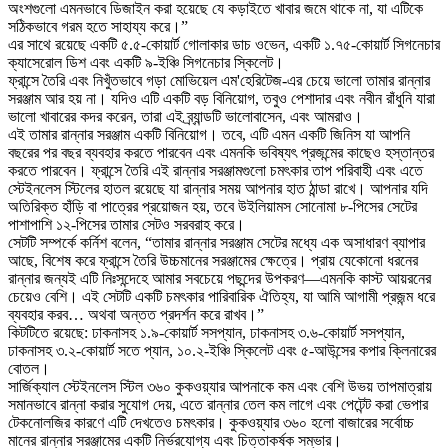
অংশগুলো এমনভাবে ডিজাইন করা হয়েছে যে কড়াইতে খাবার জমে থাকে না, যা এটিকে
সঠিকভাবে গরম হতে সাহায্য করে।”
এর সাথে রয়েছে একটি ৫.৫-কোয়ার্ট গোলাকার ডাচ ওভেন, একটি ১.৭৫-কোয়ার্ট সিগনেচার
ক্যাসেরোল ডিশ এবং একটি ৯-ইঞ্চি সিগনেচার স্কিলেট।
ফ্রান্সে তৈরি এবং নিখুঁতভাবে গড়া মোভিয়েল এম'হেরিটেজ-এর চেয়ে ভালো তামার রান্নার
সরঞ্জাম আর হয় না। যদিও এটি একটি বড় বিনিয়োগ, তবুও পেশাদার এবং নবীন রাঁধুনি যারা
ভালো খাবারের কদর করেন, তারা এই ব্র্যান্ডটি ভালোবাসেন, এবং আমরাও।
এই তামার রান্নার সরঞ্জাম একটি বিনিয়োগ। তবে, এটি এমন একটি জিনিস যা আপনি
বছরের পর বছর ব্যবহার করতে পারবেন এবং এমনকি ভবিষ্যৎ প্রজন্মের কাছেও হস্তান্তর
করতে পারবেন। ফ্রান্সে তৈরি এই রান্নার সরঞ্জামগুলো চমৎকার তাপ পরিবাহী এবং এতে
স্টেইনলেস স্টিলের হাতল রয়েছে যা রান্নার সময় আপনার হাত ঠান্ডা রাখে। আপনার যদি
অতিরিক্ত হাঁড়ি বা পাত্রের প্রয়োজন হয়, তবে উইলিয়ামস সোনোমা ৮-পিসের সেটের
পাশাপাশি ১২-পিসের তামার সেটও সরবরাহ করে।
সেটটি সম্পর্কে কর্নিশ বলেন, “তামার রান্নার সরঞ্জাম সেটের মধ্যে এক অসাধারণ ব্যাপার
আছে, বিশেষ করে ফ্রান্সে তৈরি উচ্চমানের সরঞ্জামের ক্ষেত্রে। প্রায় যেকোনো ধরনের
রান্নার জন্যই এটি নিঃসন্দেহে আমার সবচেয়ে পছন্দের উপকরণ—এমনকি কাস্ট আয়রনের
চেয়েও বেশি। এই সেটটি একটি চমৎকার পারিবারিক ঐতিহ্য, যা আমি আগামী প্রজন্ম ধরে
ব্যবহার করব… অথবা অন্তত প্রদর্শন করে রাখব।”
কিটটিতে রয়েছে: ঢাকনাসহ ১.৯-কোয়ার্ট সসপ্যান, ঢাকনাসহ ৩.৬-কোয়ার্ট সসপ্যান,
ঢাকনাসহ ৩.২-কোয়ার্ট সতে প্যান, ১০.২-ইঞ্চি স্কিলেট এবং ৫-আউন্সের কপার ক্লিনারের
বোতল।
সার্জিক্যাল স্টেইনলেস স্টিল ৩৬০ কুকওয়্যার আপনাকে কম এবং বেশি উভয় তাপমাত্রায়
সমানভাবে রান্না করার সুযোগ দেয়, এতে রান্নার তেল কম লাগে এবং পেটেন্ট করা ভেপার
টেকনোলজির কারণে এটি দেখতেও চমৎকার। কুকওয়্যার ৩৬০ হলো বাজারের সর্বোচ্চ
মানের রান্নার সরঞ্জামের একটি নির্ভরযোগ্য এবং চিত্তাকর্ষক সম্ভার।