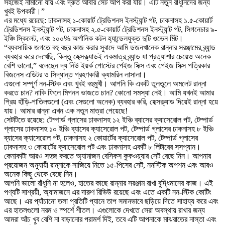
সহজেই নামানো যায় এবং দ্রুত আবার সেট আপ করা যায়। এটি নতুন রাঁধুনিদের জন্য
খুবই উপকারী।”
এর মধ্যে রয়েছে: ঢাকনাসহ ১-কোয়ার্ট ট্রেডিশনস ইনস্ট্যান্ট পট, ঢাকনাসহ ১.৫-কোয়ার্ট
ট্রেডিশনস ইনস্ট্যান্ট পট, ঢাকনাসহ ২.৫-কোয়ার্ট ট্রেডিশনস ইনস্ট্যান্ট পট, সিগনেচার ৯-
ইঞ্চি স্কিলেট, এবং ১০০% অর্গানিক কটন হ্যান্ডেলযুক্ত দুটি ওভেন মিট।
“ব্যবসায়িক জগতে বহু বছর কাজ করার সুবাদে আমি ডজনখানেক রান্নার সরঞ্জামের ব্র্যান্ড
ব্যবহার করে দেখেছি, কিন্তু হেক্সক্ল্যাডই একমাত্র ব্র্যান্ড যা প্রত্যাশার চেয়েও অনেক
বেশি ভালো,” বলেছেন দ্য নিউ ইয়র্ক পোস্টের পেইজ সিক্স এবং পেইজ সিক্স পত্রিকার
বিজনেস এডিটর ও সিদ্ধান্ত গ্রহণকারী ক্যামরিন লাসালা।
এগুলো সম্পূর্ণ নন-স্টিক এবং খুবই বহুমুখী। আপনি কি একটি তুলতুলে অমলেট রান্না
করতে চান? নাকি ফিলে মিগনন ভাজতে চান? কোনো সমস্যা নেই। আমি যখনই আমার
প্রিয় হাঁড়ি-পাতিলগুলো (এবং সেগুলো অনেক) ব্যবহার করি, হেক্সক্ল্যাড দিয়েই রান্না হয়ে
যায়। আমার রান্না এখন এক নতুন মাত্রা পেয়েছে!
সেটটিতে রয়েছে: টেম্পার্ড গ্লাসের ঢাকনাসহ ১২ ইঞ্চি ব্যাসের ক্যাসেরোল পট, টেম্পার্ড
গ্লাসের ঢাকনাসহ ১০ ইঞ্চি ব্যাসের ক্যাসেরোল পট, টেম্পার্ড গ্লাসের ঢাকনাসহ ৮ ইঞ্চি
ব্যাসের ক্যাসেরোল পট, ঢাকনাসহ ২ কোয়ার্টের ক্যাসেরোল পট, টেম্পার্ড গ্লাসের
ঢাকনাসহ ৩ কোয়ার্টের ক্যাসেরোল পট এবং ঢাকনাসহ একটি ৮ লিটারের সসপ্যান।
কেনাকাটা আরও সহজ করতে অ্যামাজন বেসিকস কুকওয়্যার সেট বেছে নিন। আপনার
প্রয়োজন অনুযায়ী রান্নাকে সাজিয়ে নিতে ১৫-পিসের সেট, ননস্টিক অপশন এবং আরও
অনেক কিছু থেকে বেছে নিন।
আপনি ভালো রাঁধুনি না হলেও, হাতের কাছে রান্নার সরঞ্জাম রাখা বুদ্ধিমানের কাজ। এই
পণ্যটি সাশ্রয়ী, অ্যামাজনে এর দারুণ রিভিউ রয়েছে এবং এতে একটি নন-স্টিক কোটিং
আছে। এর প্যাঁচানো তলা প্রতিটি প্যানে তাপ সমানভাবে ছড়িয়ে দিতে সাহায্য করে এবং
এর হাতলগুলো নরম ও স্পর্শে শীতল। এগুলোকে দেখতে সেরা অবস্থায় রাখার জন্য
আমরা আঁচ খুব বেশি না বাড়ানোর পরামর্শ দিই, তবে এটি আপনাকে মাঝরাতের নাস্তা এবং