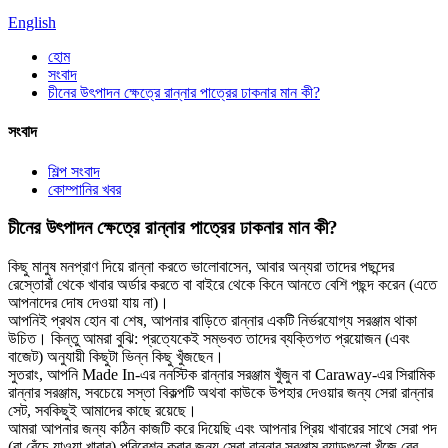
English
হোম
সংবাদ
চীনের উৎপাদন ক্ষেত্রে রান্নার পাত্রের ঢাকনার মান কী?
সংবাদ
শিল্প সংবাদ
কোম্পানির খবর
চীনের উৎপাদন ক্ষেত্রে রান্নার পাত্রের ঢাকনার মান কী?
কিছু মানুষ মনপ্রাণ দিয়ে রান্না করতে ভালোবাসেন, আবার অন্যরা তাদের পছন্দের
রেস্তোরাঁ থেকে খাবার অর্ডার করতে বা বাইরে থেকে কিনে আনতে বেশি পছন্দ করেন (এতে
আপনাদের দোষ দেওয়া যায় না)।
আপনিই প্রথম হোন বা শেষ, আপনার বাড়িতে রান্নার একটি নির্ভরযোগ্য সরঞ্জাম থাকা
উচিত। কিন্তু আমরা বুঝি: প্রত্যেকেই সম্ভবত তাদের ব্যক্তিগত প্রয়োজন (এবং
বাজেট) অনুযায়ী কিছুটা ভিন্ন কিছু খুঁজছেন।
সুতরাং, আপনি Made In-এর ননস্টিক রান্নার সরঞ্জাম খুঁজুন বা Caraway-এর সিরামিক
রান্নার সরঞ্জাম, সবচেয়ে সস্তা বিকল্পটি অথবা কাউকে উপহার দেওয়ার জন্য সেরা রান্নার
সেট, সবকিছুই আমাদের কাছে রয়েছে।
আমরা আপনার জন্য কঠিন কাজটি করে দিয়েছি এবং আপনার প্রিয় খাবারের সাথে সেরা পদ
(বা বেঁচে যাওয়া খাবার) পরিবেশন করার জন্য সেরা রান্নার সরঞ্জাম ব্র্যান্ডগুলো খুঁজে বের