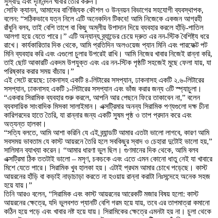
সুস্বাদু এবং দৃষ্টিনন্দন খাবার তৈরি করুন।
সোফি ক্যানন, আমাদের বাণিজ্যিক কৌশল ও উন্নয়ন বিভাগের সহযোগী ব্যবস্থাপক,
বলেন: “সঠিকভাবে যত্ন নিলে এটি অনেকদিন টিকবে! আমি নিজেকে একজন আগ্রহী
রাঁধুনি বলব, তাই বেশি তাপে বা কিছু অম্লীয় উপাদান দিয়ে ব্যবহার করলে হাঁড়ি-পাতিল
আলগা হয়ে যেতে পারে।” এটি অন্যান্য ব্র্যান্ডের চেয়ে দ্রুত এর নন-স্টিক বৈশিষ্ট্য ধরে
রাখে। কার্যকারিতার দিক থেকে, আমি প্রতিদিন অলওয়েজ প্যান মিনি এবং পারফেক্ট পট
মিনি ব্যবহার করি এবং এগুলো চুলার উপরেই রাখি। আমি নিজের খাবার নিজেই রান্না করি,
তাই ছোট আকারটি একদম উপযুক্ত এবং এর নন-স্টিক পৃষ্ঠটি সহজেই মুছে ফেলা যায়, যা
পরিষ্কার করার সময় বাঁচায়।”
এই সেটে রয়েছে: ঢাকনাসহ একটি ৪-লিটারের সসপ্যান, ঢাকনাসহ একটি ২.৬-লিটারের
সসপ্যান, ঢাকনাসহ একটি ১-লিটারের সসপ্যান এবং ভাঁজ করার জন্য ৩টি স্প্যাচুলা।
“একবার সিরামিক ব্যবহার শুরু করলে, আপনি আর পেছনে ফিরে তাকাবেন না,” বলেন
ব্যবসায়িক সাংবাদিক মিসকা সালাইমান। এক্সট্রিমার অনন্য সিরামিক পণ্যগুলো দক্ষ চীনা
কারিগরদের হাতে তৈরি, যা রান্নার জন্য একটি সুষম পৃষ্ঠ ও তাপ প্রদান করে এবং
অত্যন্ত হালকা।
“সত্যি বলতে, আমি আশা করিনি যে এই ব্র্যান্ডটি আমার এতটা ভালো লাগবে, কারণ আমি
সবসময় ভাবতাম যে কাস্ট আয়রনে তৈরি হলে সবকিছুর স্বাদ ও চেহারা দুটোই ভালো হয়,”
সালিমান ব্যাখ্যা করেন। “আমার ধারণা ভুল ছিল। গুণমানের দিক থেকে, আমি বলব
এক্সট্রিমা ঠিক ততটাই ভালো – মসৃণ, চকচকে এবং এতে এমন কোনো ধাতু নেই যা খাবারে
মিশে যেতে পারে। সিরামিক খুব হালকা হয়। এটাই প্রথম আমার চোখে পড়েছে। কাস্ট
আয়রনের হাঁড়ি বা কড়াই নাড়াচাড়া করতে না হওয়ায় রান্না করাটা নিঃসন্দেহে অনেক সহজ
হয়ে যায়।”
তিনি আরও বলেন, “সিরামিক এবং কাস্ট আয়রনের আরেকটি মজার বিষয় হলো: কাস্ট
আয়রনের ক্ষেত্রে, যদি ভুলবশত প্যানটি বেশি গরম হয়ে যায়, তবে এর তাপমাত্রা কমানো
কঠিন হয়ে পড়ে এবং খাবার নষ্ট হয়ে যায়। সিরামিকের ক্ষেত্রে এমনটা হয় না। চুলা থেকে