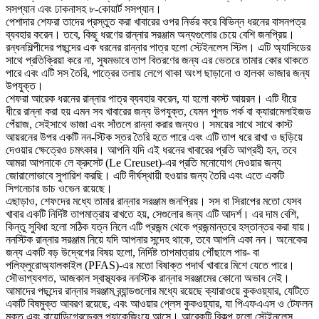
সসপ্যান এবং ঢাকনাসহ ৮-কোয়ার্ট সসপ্যান।
পেশাদার শেফরা তাদের প্রস্তুত করা খাবারের ওপর নির্ভর করে বিভিন্ন ধরনের বাসনপত্র
ব্যবহার করেন। তবে, কিছু ধরণের রান্নার সরঞ্জাম অন্যগুলোর চেয়ে বেশি জনপ্রিয়।
রন্ধনশিল্পীদের পছন্দের এক ধরনের রান্নার পাত্র হলো স্টেইনলেস স্টিল। এটি অ্যাসিডের
সাথে প্রতিক্রিয়া করে না, সুষমভাবে তাপ বিতরণের জন্য এর ভেতরে তামার কোর থাকতে
পারে এবং এটি সস তৈরি, পাত্রের তলায় লেগে থাকা অংশ ছাড়ানো ও হালকা ভাজার জন্য
উপযুক্ত।
শেফরা আরেক ধরনের রান্নার পাত্র ব্যবহার করেন, যা হলো কাস্ট আয়রন। এটি ধীরে
ধীরে রান্না করা হয় এমন সব খাবারের জন্য উপযুক্ত, যেমন পুলড পর্ক বা ক্যারামেলাইজড
পেঁয়াজ, সেইসাথে ভাজা এবং সাঁতলে রান্না করার জন্যও। সময়ের সাথে সাথে কাস্ট
আয়রনের উপর একটি নন-স্টিক স্তর তৈরি হতে পারে এবং এটি তাপ ধরে রাখা ও ছড়িয়ে
দেওয়ার ক্ষেত্রেও চমৎকার। আপনি যদি এই ধরনের খাবারের প্রতি আগ্রহী হন, তবে
আমরা আপনাকে লে ক্রুসেট (Le Creuset)-এর প্রতি মনোযোগ দেওয়ার জন্য
জোরালোভাবে সুপারিশ করছি। এটি দীর্ঘস্থায়ী হওয়ার জন্য তৈরি এবং এতে একটি
সিগনেচার ডাচ ওভেন রয়েছে।
এছাড়াও, শেফদের মধ্যে তামার রান্নার সরঞ্জাম জনপ্রিয়। সস বা সিরাপের মতো যেসব
খাবার একটি নির্দিষ্ট তাপমাত্রায় রাখতে হয়, সেগুলোর জন্য এটি আদর্শ। এর দাম বেশি,
কিন্তু সুবিধা হলো সঠিক যত্ন নিলে এটি প্রজন্ম থেকে প্রজন্মান্তরে হস্তান্তর করা যায়।
ননস্টিক রান্নার সরঞ্জাম নিয়ে যদি আপনার সন্দেহ থাকে, তবে আপনি একা নন। অনেকের
জন্য একটি বড় উদ্বেগের বিষয় হলো, নির্দিষ্ট তাপমাত্রায় পৌঁছালে পার- বা
পলিফ্লুরোঅ্যালকাইল (PFAS)-এর মতো বিষাক্ত পদার্থ খাবারে মিশে যেতে পারে।
সৌভাগ্যবশত, আজকাল স্বাস্থ্যকর ননস্টিক রান্নার সরঞ্জামের কোনো অভাব নেই।
আমাদের পছন্দের রান্নার সরঞ্জাম ব্র্যান্ডগুলোর মধ্যে রয়েছে ক্যারাওয়ে কুকওয়্যার, যেটিতে
একটি বিষমুক্ত আবরণ রয়েছে, এবং আওয়ার প্লেস কুকওয়্যার, যা পিএফএএস ও টেফলন
মুক্ত এবং বায়োডিগ্রেডেবল প্যাকেজিংয়ে আসে। আরেকটি বিকল্প হলো স্টেইনলেস