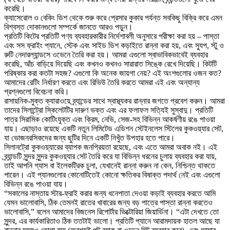
করেছি।
ক্যাসেরোল ও বেকিং ডিশ থেকে শুরু করে প্রেসার কুকার পর্যন্ত সবকিছু বিক্রি করে এমন
বিশ্বস্ত দোকানগুলো সম্পর্কে জানতে আরও পড়ুন।
প্রতিটি কিটের প্রতিটি পণ্য ব্যবহারকারীর নির্দেশাবলী অনুসারে পরীক্ষা করা হয় – পাস্তা
এবং সস ফ্রাইং প্যানে, স্টেক এবং সাইড ডিশ কড়াইতে রান্না করা হয়, এবং স্যুপ, স্টু ও
রুটি নেদারল্যান্ডসে ওভেনে তৈরি করা হয়। আমরা এগুলো স্বাভাবিকভাবেই ব্যবহার
করেছি, আঁচ বাড়িয়ে দিয়েছি এবং কখনও কখনও সারারাত সিঙ্কে রেখে দিয়েছি। কিটটি
পরিষ্কার করা কতটা সহজ? এগুলো কি অনেক জায়গা নেয়? এই অংশগুলোর ওজন কত?
আমাদের রেটিং নির্ধারণ করতে এবং রিভিউ তৈরি করতে আমরা এই এবং অন্যান্য
প্রশ্নগুলো বিবেচনা করি।
রাসায়নিক-মুক্ত ক্যারাওয়ে ব্র্যান্ডের সাথে স্বাস্থ্যকর রান্নার জগতে প্রবেশ করুন। আমরা
তাদের সিলান্ট্রো স্কিলেটটির দারুণ ভক্ত এবং এর ফলাফল সত্যিই সুস্বাদু। প্রতিটি
পাত্র সিরামিক কোটিংযুক্ত এবং ক্রিম, নেভি, সেজ-সহ বিভিন্ন আকর্ষণীয় রঙে পাওয়া
যায়। এছাড়াও রয়েছে একটি নতুন লিমিটেড এডিশন স্টেইনলেস স্টিলের কুকওয়্যার সেট,
যা ভোজনরসিকদের জন্য ছুটির দিনে একটি নিখুঁত উপহার হতে পারে।
সিলানট্রো কুকওয়্যারের ব্যাপক জনপ্রিয়তা রয়েছে, এবং এতে আমরা অবাক নই। এই
ব্র্যান্ডটি সুন্দর সুন্দর কুকওয়্যার সেট তৈরি করে যা বিভিন্ন ধরনের চুলায় ব্যবহার করা যায়,
তাই আপনি গ্যাস বা ইলেকট্রিক চুলা, যেখানেই রান্না করুন না কেন, নিশ্চিন্ত থাকতে
পারেন। এই প্যানগুলোর কোনোটিতেই কোনো ক্ষতিকর বিষাক্ত পদার্থ নেই এবং এগুলো
বিভিন্ন রঙে পাওয়া যায়।
“সকালের নাস্তায় স্টার-ফ্রাই করার জন্য ধনেপাতা দেওয়া কড়াই ব্যবহার করতে আমি
যেমন ভালোবাসি, ঠিক তেমনই রাতের খাবারের জন্য বড় পাত্রে পাস্তা রান্না করতেও
ভালোবাসি,” বলেন আমাদের বিজনেস রিপোর্টার ভিক্টোরিয়া জিয়ার্ডিনা। “এটা দেখতে তো
সুন্দর, এর কার্যকারিতাও ঠিক ততটাই ভালো। প্রতিটি প্যানে আরামদায়ক হাতল আছে যা