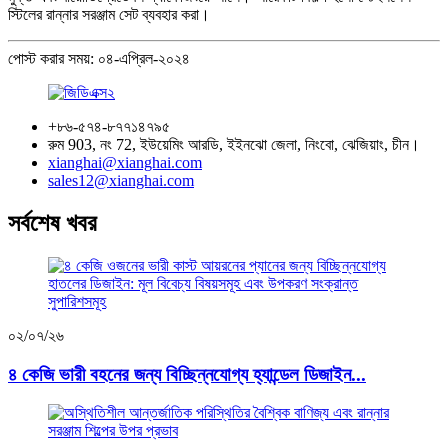
স্টিলের রান্নার সরঞ্জাম সেট ব্যবহার করা।
পোস্ট করার সময়: ০৪-এপ্রিল-২০২৪
+৮৬-৫৭৪-৮৭৭১৪৭৯৫
রুম 903, নং 72, ইউয়েমিং আরডি, ইইনঝো জেলা, নিংবো, ঝেজিয়াং, চীন।
xianghai@xianghai.com
sales12@xianghai.com
সর্বশেষ খবর
০২/০৭/২৬
৪ কেজি ভারী বহনের জন্য বিচ্ছিন্নযোগ্য হ্যান্ডেল ডিজাইন...