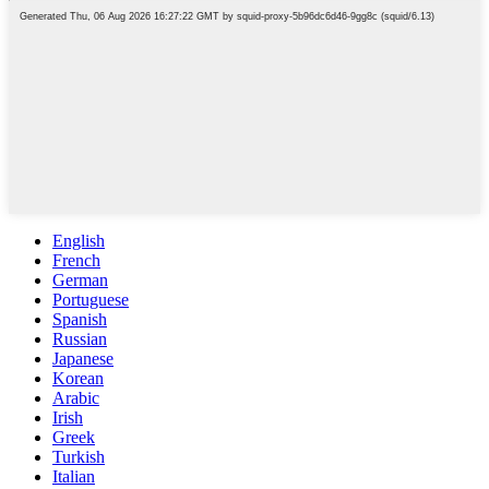
English
French
German
Portuguese
Spanish
Russian
Japanese
Korean
Arabic
Irish
Greek
Turkish
Italian