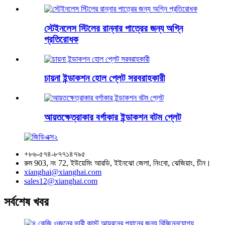
স্টেইনলেস স্টিলের রান্নার পাত্রের জন্য অগ্নি
প্রতিরোধক
চায়না ইন্ডাকশন হোল প্লেট সরবরাহকারী
আয়তক্ষেত্রাকার বর্গাকার ইন্ডাকশন বটম প্লেট
+৮৬-৫৭৪-৮৭৭১৪৭৯৫
রুম 903, নং 72, ইউয়েমিং আরডি, ইইনঝো জেলা, নিংবো, ঝেজিয়াং, চীন।
xianghai@xianghai.com
sales12@xianghai.com
সর্বশেষ খবর