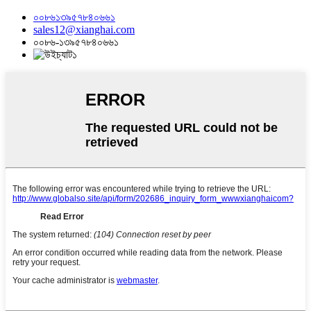
০০৮৬১৩৯৫৭৮৪০৬৬১
sales12@xianghai.com
০০৮৬-১৩৯৫৭৮৪০৬৬১