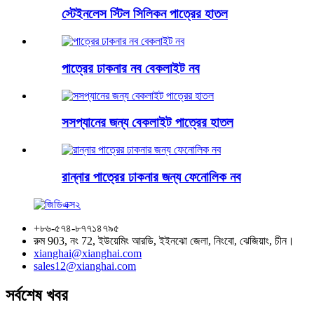
স্টেইনলেস স্টিল সিলিকন পাত্রের হাতল
পাত্রের ঢাকনার নব বেকলাইট নব
সসপ্যানের জন্য বেকলাইট পাত্রের হাতল
রান্নার পাত্রের ঢাকনার জন্য ফেনোলিক নব
+৮৬-৫৭৪-৮৭৭১৪৭৯৫
রুম 903, নং 72, ইউয়েমিং আরডি, ইইনঝো জেলা, নিংবো, ঝেজিয়াং, চীন।
xianghai@xianghai.com
sales12@xianghai.com
সর্বশেষ খবর