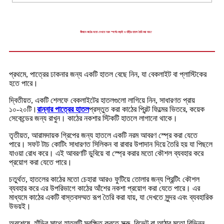
কীভাবে কাঠের মতো দেখতে নরম স্পর্শের কড়াই ও হাঁড়ির হাতল তৈরি করা যায়?
প্রথমে, পাত্রের ঢাকনার জন্য একটি হাতল বেছে নিন, যা বেকলাইট বা প্লাস্টিকের
হতে পারে।
দ্বিতীয়ত, একটি শেলফে বেকলাইটের হাতলগুলো লাগিয়ে নিন, সাধারণত প্রায়
১০-২০টি।
রান্নার পাত্রের হাতল
প্রস্তুত করা কাঠের প্রিন্ট ফিল্মের ভিতরে, কয়েক
সেকেন্ডের জন্য রাখুন। কাঠের নকশার স্টিকটি হাতলে লাগানো থাকে।
তৃতীয়ত, আরামদায়ক গ্রিপের জন্য হাতলে একটি নরম আবরণ স্প্রে করা যেতে
পারে। সফট টাচ কোটিং সাধারণত সিলিকন বা রাবার উপাদান দিয়ে তৈরি হয় যা পিছলে
যাওয়া রোধ করে। এই আবরণটি ডুবিয়ে বা স্প্রে করার মতো কৌশল ব্যবহার করে
প্রয়োগ করা যেতে পারে।
চতুর্থত, হাতলের কাঠের মতো চেহারা আরও ফুটিয়ে তোলার জন্য প্রিন্টিং কৌশল
ব্যবহার করে এর উপরিভাগে কাঠের আঁশের নকশা প্রয়োগ করা যেতে পারে। এর
মাধ্যমে কাঠের একটি বাস্তবসম্মত রূপ তৈরি করা যায়, যা দেখতে সুন্দর এবং ব্যবহারিক
উভয়ই।
অবশেষে, হাঁড়ির সাথে হাতলটি সুরক্ষিত করতে স্ক্রু, রিভেট বা আঠার মতো বিভিন্ন