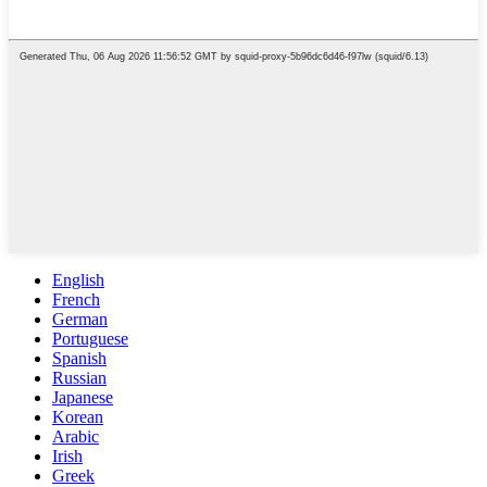
English
French
German
Portuguese
Spanish
Russian
Japanese
Korean
Arabic
Irish
Greek