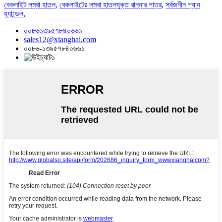
বেকলাইট লম্বা হাতল
,
বেকলাইটের লম্বা হাতলযুক্ত রান্নার পাত্র
,
সর্বজনীন প্যান
হ্যান্ডেল
,
০০৮৬১৩৯৫৭৮৪০৬৬১
sales12@xianghai.com
০০৮৬-১৩৯৫৭৮৪০৬৬১