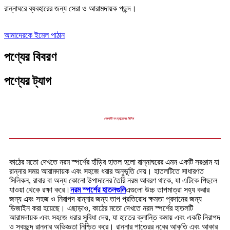
রান্নাঘরে ব্যবহারের জন্য সেরা ও আরামদায়ক পছন্দ।
আমাদেরকে ইমেল পাঠান
পণ্যের বিবরণ
পণ্যের ট্যাগ
বেকলাইট নব হ্যান্ডেলের ফিনিশ
কাঠের মতো দেখতে নরম স্পর্শের হাঁড়ির হাতল হলো রান্নাঘরের এমন একটি সরঞ্জাম যা
রান্নার সময় আরামদায়ক এবং সহজে ধরার অনুভূতি দেয়। হাতলটিতে সাধারণত
সিলিকন, রাবার বা অন্য কোনো উপাদানের তৈরি নরম আবরণ থাকে, যা এটিকে পিছলে
যাওয়া থেকে রক্ষা করে।
নরম স্পর্শের হাতলগুলি
এগুলো উচ্চ তাপমাত্রা সহ্য করার
জন্য এবং সহজ ও নিরাপদ রান্নার জন্য তাপ প্রতিরোধ ক্ষমতা প্রদানের জন্য
ডিজাইন করা হয়েছে। এছাড়াও, কাঠের মতো দেখতে নরম স্পর্শের হাতলটি
আরামদায়ক এবং সহজে ধরার সুবিধা দেয়, যা হাতের ক্লান্তি কমায় এবং একটি নিরাপদ
ও স্বচ্ছন্দ রান্নার অভিজ্ঞতা নিশ্চিত করে। রান্নার পাত্রের নবের আকৃতি এবং আকার