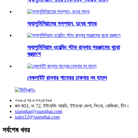
অ্যালুমিনিয়ামের সসপ্যান, দুধের পাত্র
অ্যালুমিনিয়াম ওয়েল্ডিং স্টাড রান্নার সরঞ্জামের খুচরা
যন্ত্রাংশ
বেকলাইট রান্নার পাত্রের ঢাকনার নব হাতল
+৮৬-৫৭৪-৮৭৭১৪৭৯৫
রুম 903, নং 72, ইউয়েমিং আরডি, ইইনঝো জেলা, নিংবো, ঝেজিয়াং, চীন।
xianghai@xianghai.com
sales12@xianghai.com
সর্বশেষ খবর