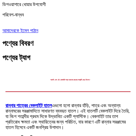
ডিশওয়াশারে ধোয়ার উপযোগী
পরিবেশ-বান্ধব
আমাদেরকে ইমেল পাঠান
পণ্যের বিবরণ
পণ্যের ট্যাগ
আপনি কেন এই বেকলাইট লম্বা হাতলের রান্নার পাত্রটি বেছে নিলেন?
রান্নার পাত্রের বেকলাইট হাতল
এগুলো হলো রান্নার হাঁড়ি, পাত্র এবং অন্যান্য
রান্নাঘরের সরঞ্জামাদিতে সাধারণত ব্যবহৃত হাতল। এই হাতলটি বেকলাইট দিয়ে তৈরি,
যা বিংশ শতাব্দীর প্রথম দিকে উদ্ভাবিত একটি প্লাস্টিক। বেকলাইট তার তাপ
প্রতিরোধ ক্ষমতা এবং স্থায়িত্বের জন্য পরিচিত, যার কারণে এটি রান্নার সরঞ্জামের
হাতল হিসেবে একটি জনপ্রিয় উপাদান।