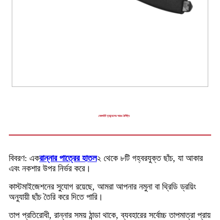
বেকলাইট হ্যান্ডেলের আরও বৈশিষ্ট্য
বিবরণ: এক
রান্নার পাত্রের হাতল
২ থেকে ৮টি গহ্বরযুক্ত ছাঁচ, যা আকার
এবং নকশার উপর নির্ভর করে।
কাস্টমাইজেশনের সুযোগ রয়েছে, আমরা আপনার নমুনা বা থ্রিডি ড্রয়িং
অনুযায়ী ছাঁচ তৈরি করে দিতে পারি।
তাপ প্রতিরোধী, রান্নার সময় ঠান্ডা থাকে, ব্যবহারের সর্বোচ্চ তাপমাত্রা প্রায়