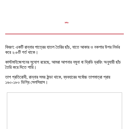
বৈশিষ্ট্য
বিবরণ: একটি রান্নার পাত্রের হাতল তৈরির ছাঁচ, যাতে আকার ও নকশার উপর নির্ভর
করে ২-৮টি গর্ত থাকে।
কাস্টমাইজেশনের সুযোগ রয়েছে, আমরা আপনার নমুনা বা থ্রিডি ড্রয়িং অনুযায়ী ছাঁচ
তৈরি করে দিতে পারি।
তাপ প্রতিরোধী, রান্নার সময় ঠান্ডা থাকে, ব্যবহারের সর্বোচ্চ তাপমাত্রা প্রায়
১৬০-১৮০ ডিগ্রি সেলসিয়াস।