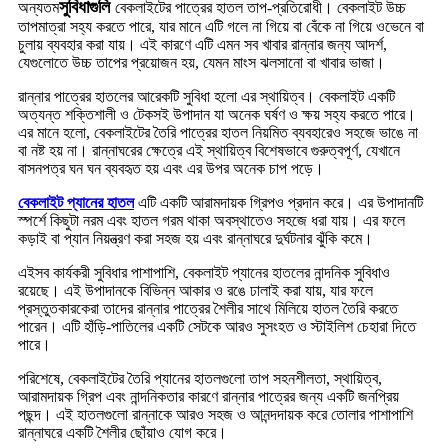
সুবিধাগুলি
অন্যতম
বেকলাইটের পাত্রের হাতল তাপ-প্রতিরোধী। বেকলাইট উচ্চ
তাপমাত্রা সহ্য করতে পারে, যার মানে এটি গলে না গিয়ে বা বেঁকে না গিয়ে ওভেনে বা
চুলায় ব্যবহার করা যায়। এই কারণে এটি এমন সব খাবার রান্নার জন্য আদর্শ,
যেগুলোতে উচ্চ তাপের প্রয়োজন হয়, যেমন মাংস ঝলসানো বা খাবার ভাজা।
রান্নার পাত্রের হাতলের আরেকটি সুবিধা হলো এর স্থায়িত্ব। বেকলাইট একটি
অত্যন্ত শক্তিশালী ও টেকসই উপাদান যা অনেক ঘর্ষণ ও ক্ষয় সহ্য করতে পারে।
এর মানে হলো, বেকলাইটের তৈরি পাত্রের হাতল নিয়মিত ব্যবহারেও সহজে ভাঙে না
বা নষ্ট হয় না। রান্নাঘরের ক্ষেত্রে এই স্থায়িত্ব বিশেষভাবে গুরুত্বপূর্ণ, যেখানে
বাসনপত্র ঘন ঘন ব্যবহৃত হয় এবং এর উপর অনেক চাপ পড়ে।
বেকলাইট প্যানের হাতল
এটি একটি আরামদায়ক গ্রিপও প্রদান করে। এর উপাদানটি
স্পর্শে কিছুটা নরম এবং হাতল গরম থাকা অবস্থাতেও সহজে ধরা যায়। এর ফলে
কড়াই বা প্যান নিয়ন্ত্রণ করা সহজ হয় এবং রান্নাঘরে দুর্ঘটনার ঝুঁকি কমে।
এইসব কার্যকরী সুবিধার পাশাপাশি, বেকলাইট প্যানের হাতলের নান্দনিক সুবিধাও
রয়েছে। এই উপাদানকে বিভিন্ন আকার ও রঙে ঢালাই করা যায়, যার ফলে
প্রস্তুতকারকেরা তাদের রান্নার পাত্রের শৈলীর সাথে মিলিয়ে হাতল তৈরি করতে
পারেন। এটি হাঁড়ি-পাতিলের একটি সেটকে আরও সুসংহত ও স্টাইলিশ চেহারা দিতে
পারে।
পরিশেষে, বেকলাইটের তৈরি প্যানের হাতলগুলো তাপ সহনশীলতা, স্থায়িত্ব,
আরামদায়ক গ্রিপ এবং নান্দনিকতার কারণে রান্নার পাত্রের জন্য একটি জনপ্রিয়
পছন্দ। এই হাতলগুলো রান্নাকে আরও সহজ ও আনন্দদায়ক করে তোলার পাশাপাশি
রান্নাঘরে একটি শৈলীর ছোঁয়াও যোগ করে।