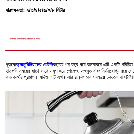
ধারণক্ষমতা: ২/৩/৪/৫/৬/৭/৮ লিটার
ঐতিহ্যবাহী অ্যালুমিনিয়ামের কেটলি বলতে কী বোঝায়?
পুরানো
অ্যালুমিনিয়ামের কেটলি
বছরের পর বছর ধরে রান্নাঘরে এটি একটি পরিচিত
হাতলটি সময়ের সাথে সাথে মসৃণ হয়ে গেলেও, মজবুত এবং নির্ভরযোগ্য রয়ে গ
কারুকার্যের প্রমাণ। যদিও এটি এখন আর রান্নাঘরের সবচেয়ে চকচকে বা স্টাইলিশ