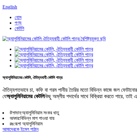
English
হোম
পণ্য
কেটলি
অ্যালুমিনিয়ামের কেটলি, ঐতিহ্যবাহী কেটলি পাত্র
ঐতিহ্যগতভাবে চা, কফি বা গরম পানীয় তৈরির মতো বিভিন্ন কাজে জল ফোটানোর জন্
যে
অ্যালুমিনিয়ামের কেটলি
কিছু অম্লীয় পদার্থের সাথে বিক্রিয়া করতে পারে, তা
উপাদান:
অ্যালুমিনিয়াম সংকর ধাতু
আকার:
বিভিন্ন মাপ পাওয়া যায়
রঙ:
রূপা অ্যালুমিনিয়াম
আমাদেরকে ইমেল পাঠান