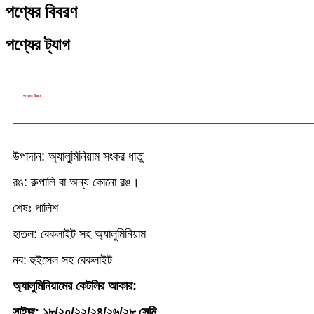
পণ্যের বিবরণ
পণ্যের ট্যাগ
পণ্যের বিবরণ
উপাদান: অ্যালুমিনিয়াম সংকর ধাতু
রঙ: রুপালি বা অন্য কোনো রঙ।
শেষঃ পালিশ
হাতল: বেকলাইট সহ অ্যালুমিনিয়াম
নব: হুইসেল সহ বেকলাইট
অ্যালুমিনিয়ামের কেটলির আকার:
সাইজ: ১৮/২০/২২/২৪/২৬/২৮ সেমি