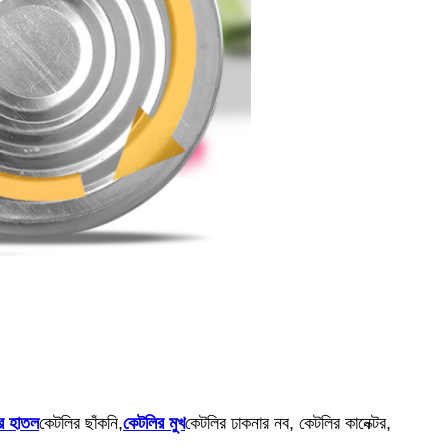
র হাতল
কেটলির ছাঁকনি,
কেটলির মুখ
কেটলির ঢাকনার নব, কেটলির কানেক্টর,