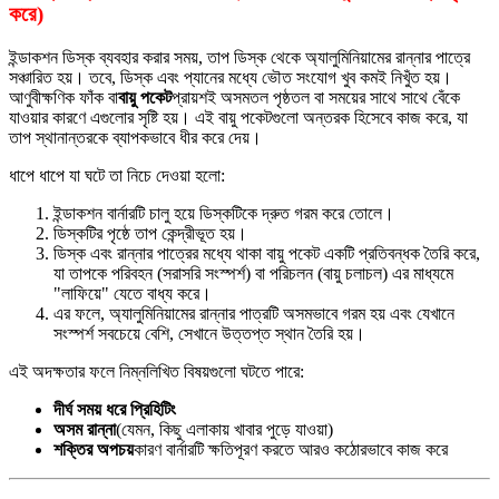
করে)
ইন্ডাকশন ডিস্ক ব্যবহার করার সময়, তাপ ডিস্ক থেকে অ্যালুমিনিয়ামের রান্নার পাত্রে
সঞ্চারিত হয়। তবে, ডিস্ক এবং প্যানের মধ্যে ভৌত সংযোগ খুব কমই নিখুঁত হয়।
আণুবীক্ষণিক ফাঁক বা
বায়ু পকেট
প্রায়শই অসমতল পৃষ্ঠতল বা সময়ের সাথে সাথে বেঁকে
যাওয়ার কারণে এগুলোর সৃষ্টি হয়। এই বায়ু পকেটগুলো অন্তরক হিসেবে কাজ করে, যা
তাপ স্থানান্তরকে ব্যাপকভাবে ধীর করে দেয়।
ধাপে ধাপে যা ঘটে তা নিচে দেওয়া হলো:
ইন্ডাকশন বার্নারটি চালু হয়ে ডিস্কটিকে দ্রুত গরম করে তোলে।
ডিস্কটির পৃষ্ঠে তাপ কেন্দ্রীভূত হয়।
ডিস্ক এবং রান্নার পাত্রের মধ্যে থাকা বায়ু পকেট একটি প্রতিবন্ধক তৈরি করে,
যা তাপকে পরিবহন (সরাসরি সংস্পর্শ) বা পরিচলন (বায়ু চলাচল) এর মাধ্যমে
"লাফিয়ে" যেতে বাধ্য করে।
এর ফলে, অ্যালুমিনিয়ামের রান্নার পাত্রটি অসমভাবে গরম হয় এবং যেখানে
সংস্পর্শ সবচেয়ে বেশি, সেখানে উত্তপ্ত স্থান তৈরি হয়।
এই অদক্ষতার ফলে নিম্নলিখিত বিষয়গুলো ঘটতে পারে:
দীর্ঘ সময় ধরে প্রিহিটিং
অসম রান্না
(যেমন, কিছু এলাকায় খাবার পুড়ে যাওয়া)
শক্তির অপচয়
কারণ বার্নারটি ক্ষতিপূরণ করতে আরও কঠোরভাবে কাজ করে