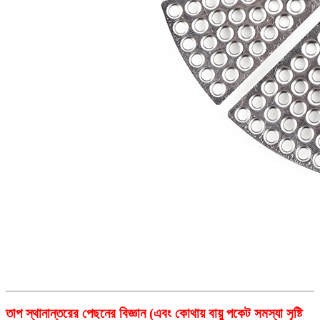
তাপ স্থানান্তরের পেছনের বিজ্ঞান (এবং কোথায় বায়ু পকেট সমস্যা সৃষ্টি