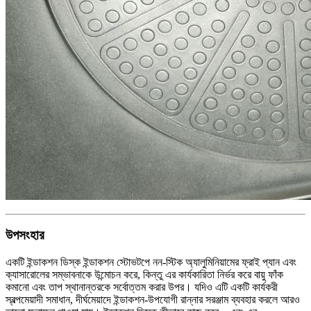
উপসংহার
একটি ইন্ডাকশন ডিস্ক ইন্ডাকশন স্টোভটপে নন-স্টিক অ্যালুমিনিয়ামের ফ্রাই প্যান এবং
ক্যাসারোলের সম্ভাবনাকে উন্মোচন করে, কিন্তু এর কার্যকারিতা নির্ভর করে বায়ু ফাঁক
কমানো এবং তাপ স্থানান্তরকে সর্বোত্তম করার উপর। যদিও এটি একটি কার্যকরী
স্বল্পমেয়াদী সমাধান, দীর্ঘমেয়াদে ইন্ডাকশন-উপযোগী রান্নার সরঞ্জাম ব্যবহার করলে আরও