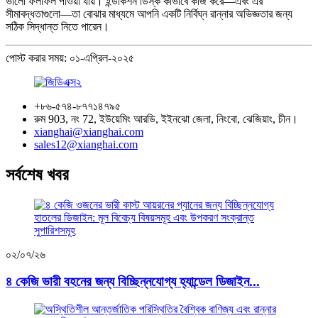
ভালো ফলাফল পাওয়া যায়। ইন্ডাকশন ডিস্ক কীভাবে কাজ করে—এবং এর
সীমাবদ্ধতাগুলো—তা বোঝার মাধ্যমে আপনি একটি নির্বিঘ্ন রান্নার অভিজ্ঞতার জন্য
সঠিক সিদ্ধান্ত নিতে পারেন।
পোস্ট করার সময়: ০১-এপ্রিল-২০২৫
+৮৬-৫৭৪-৮৭৭১৪৭৯৫
রুম 903, নং 72, ইউয়েমিং আরডি, ইইনঝো জেলা, নিংবো, ঝেজিয়াং, চীন।
xianghai@xianghai.com
sales12@xianghai.com
সর্বশেষ খবর
০২/০৭/২৬
৪ কেজি ভারী বহনের জন্য বিচ্ছিন্নযোগ্য হ্যান্ডেল ডিজাইন...