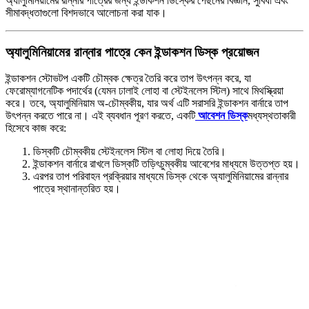
অ্যালুমিনিয়ামের রান্নার পাত্রের জন্য ইন্ডাকশন ডিস্কের পেছনের বিজ্ঞান, সুবিধা এবং
সীমাবদ্ধতাগুলো বিশদভাবে আলোচনা করা যাক।
অ্যালুমিনিয়ামের রান্নার পাত্রে কেন ইন্ডাকশন ডিস্ক প্রয়োজন
ইন্ডাকশন স্টোভটপ একটি চৌম্বক ক্ষেত্র তৈরি করে তাপ উৎপন্ন করে, যা
ফেরোম্যাগনেটিক পদার্থের (যেমন ঢালাই লোহা বা স্টেইনলেস স্টিল) সাথে মিথস্ক্রিয়া
করে। তবে, অ্যালুমিনিয়াম অ-চৌম্বকীয়, যার অর্থ এটি সরাসরি ইন্ডাকশন বার্নারে তাপ
উৎপন্ন করতে পারে না। এই ব্যবধান পূরণ করতে, একটি
আবেশন ডিস্ক
মধ্যস্থতাকারী
হিসেবে কাজ করে:
ডিস্কটি চৌম্বকীয় স্টেইনলেস স্টিল বা লোহা দিয়ে তৈরি।
ইন্ডাকশন বার্নারে রাখলে ডিস্কটি তড়িৎচুম্বকীয় আবেশের মাধ্যমে উত্তপ্ত হয়।
এরপর তাপ পরিবাহন প্রক্রিয়ার মাধ্যমে ডিস্ক থেকে অ্যালুমিনিয়ামের রান্নার
পাত্রে স্থানান্তরিত হয়।