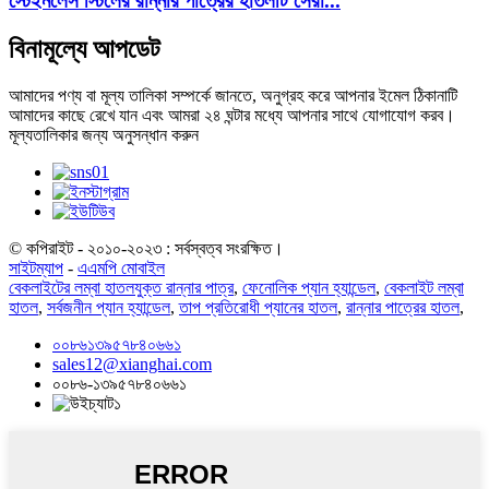
স্টেইনলেস স্টিলের রান্নার পাত্রের হাতলটি সেরা...
বিনামূল্যে আপডেট
আমাদের পণ্য বা মূল্য তালিকা সম্পর্কে জানতে, অনুগ্রহ করে আপনার ইমেল ঠিকানাটি
আমাদের কাছে রেখে যান এবং আমরা ২৪ ঘন্টার মধ্যে আপনার সাথে যোগাযোগ করব।
মূল্যতালিকার জন্য অনুসন্ধান করুন
© কপিরাইট - ২০১০-২০২৩ : সর্বস্বত্ব সংরক্ষিত।
সাইটম্যাপ
-
এএমপি মোবাইল
বেকলাইটের লম্বা হাতলযুক্ত রান্নার পাত্র
,
ফেনোলিক প্যান হ্যান্ডেল
,
বেকলাইট লম্বা
হাতল
,
সর্বজনীন প্যান হ্যান্ডেল
,
তাপ প্রতিরোধী প্যানের হাতল
,
রান্নার পাত্রের হাতল
,
০০৮৬১৩৯৫৭৮৪০৬৬১
sales12@xianghai.com
০০৮৬-১৩৯৫৭৮৪০৬৬১